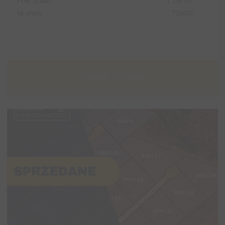
Pow. działki:
1 149 m
Nr oferty:
725684
Sprawdź szczegóły