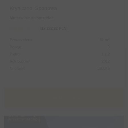
Kryniczno, Sportowa
Mieszkanie na sprzedaż
990 000,00 PLN
(12 222,22 PLN)
2
Powierzchnia:
81 m
Pokoje:
3
Piętro:
1 z 2
Rok budowy:
2012
Nr oferty:
383346
Sprawdź szczegóły