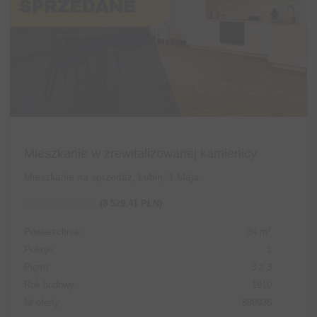
Mieszkanie w zrewitalizowanej kamienicy
Mieszkanie na sprzedaż, Lubin, 1 Maja
290 000,00 PLN
(8 529,41 PLN)
2
Powierzchnia:
34 m
Pokoje:
1
Piętro:
3 z 3
Rok budowy:
1910
Nr oferty:
898936