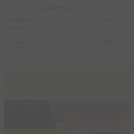
329 000,00 PLN
(11 654,27 PLN)
2
Powierzchnia:
28,23 m
Pokoje:
1
Piętro:
2 z 3
Nr oferty:
975391
Sprawdź szczegóły