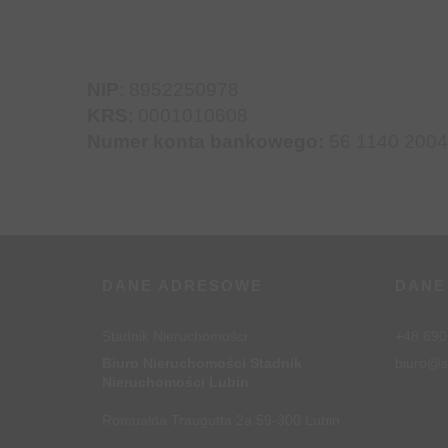
NIP
: 8952250978
KRS
: 0001010608
Numer konta bankowego:
56 1140 2004
DANE ADRESOWE
DANE
Stadnik Nieruchomości
+48 690
Biuro Nieruchomości Stadnik
biuro@s
Nieruchomości Lubin
Romualda Traugutta 2a 59-300 Lubin