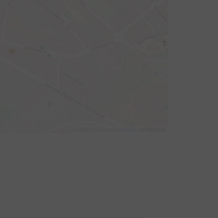
Leaflet
| ©
OpenStreetMap
contributors