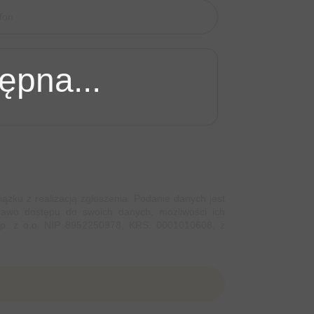
ępna...
ku z realizacją zgłoszenia. Podanie danych jest
rawo dostępu do swoich danych, możliwości ich
 sp. z o.o. NIP 8952250978, KRS: 0001010608, z