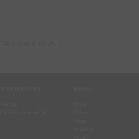
 0000 3302 8363 4677
 KONTAKTOWE
MENU
 458 192
Oferty
tadniknieruchomosci.pl
Główna
Usługi
Realizacje
Zespół