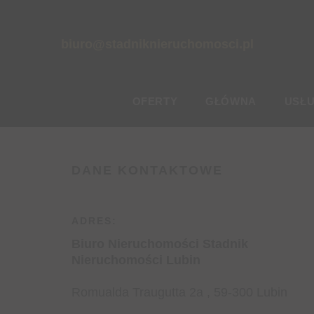
Napisz
biuro@stadniknieruchomosci.pl
OFERTY
GŁÓWNA
USŁU
DANE KONTAKTOWE
ADRES:
Biuro Nieruchomości Stadnik
Nieruchomości Lubin
Romualda Traugutta 2a , 59-300 Lubin