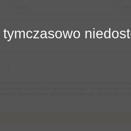
 tymczasowo niedost
h osobowych zgodnie z ustawą o ochronie danych osobowych w związ
a zapytania. Zostałem(am) poinformowany(a), że przysługuje mi p
etwarzania. Administratorem danych osobowych jest AS Zarządzanie