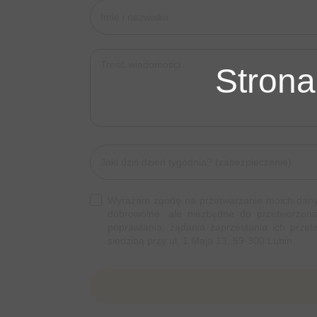
Strona
Wyrażam zgodę na przetwarzanie moich danyc
dobrowolne, ale niezbędne do przetworzeni
poprawiania, żądania zaprzestania ich prz
siedzibą przy ul. 1 Maja 13, 59-300 Lubin.