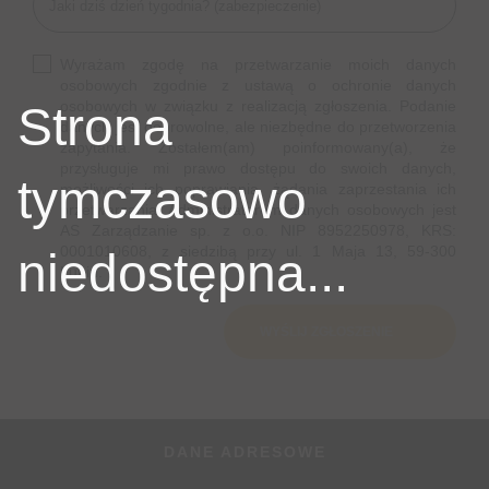
Wyrażam zgodę na przetwarzanie moich danych
osobowych zgodnie z ustawą o ochronie danych
osobowych w związku z realizacją zgłoszenia. Podanie
Strona
danych jest dobrowolne, ale niezbędne do przetworzenia
zapytania. Zostałem(am) poinformowany(a), że
przysługuje mi prawo dostępu do swoich danych,
tymczasowo
możliwości ich poprawiania, żądania zaprzestania ich
przetwarzania. Administratorem danych osobowych jest
AS Zarządzanie sp. z o.o. NIP 8952250978, KRS:
0001010608, z siedzibą przy ul. 1 Maja 13, 59-300
niedostępna...
Lubin.
DANE ADRESOWE