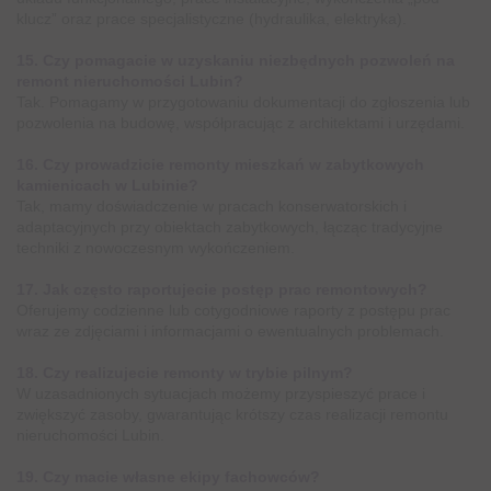
klucz” oraz prace specjalistyczne (hydraulika, elektryka).
15. Czy pomagacie w uzyskaniu niezbędnych pozwoleń na
remont nieruchomości Lubin?
Tak. Pomagamy w przygotowaniu dokumentacji do zgłoszenia lub
pozwolenia na budowę, współpracując z architektami i urzędami.
16. Czy prowadzicie remonty mieszkań w zabytkowych
kamienicach w Lubinie?
Tak, mamy doświadczenie w pracach konserwatorskich i
adaptacyjnych przy obiektach zabytkowych, łącząc tradycyjne
techniki z nowoczesnym wykończeniem.
17. Jak często raportujecie postęp prac remontowych?
Oferujemy codzienne lub cotygodniowe raporty z postępu prac
wraz ze zdjęciami i informacjami o ewentualnych problemach.
18. Czy realizujecie remonty w trybie pilnym?
W uzasadnionych sytuacjach możemy przyspieszyć prace i
zwiększyć zasoby, gwarantując krótszy czas realizacji remontu
nieruchomości Lubin.
19. Czy macie własne ekipy fachowców?