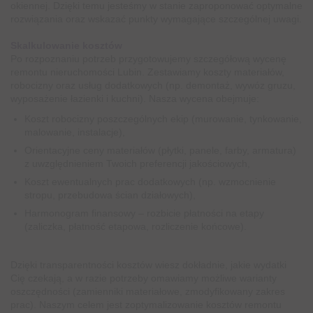
okiennej. Dzięki temu jesteśmy w stanie zaproponować optymalne
rozwiązania oraz wskazać punkty wymagające szczególnej uwagi.
Skalkulowanie kosztów
Po rozpoznaniu potrzeb przygotowujemy szczegółową wycenę
remontu nieruchomości Lubin. Zestawiamy koszty materiałów,
robocizny oraz usług dodatkowych (np. demontaż, wywóz gruzu,
wyposażenie łazienki i kuchni). Nasza wycena obejmuje:
Koszt robocizny poszczególnych ekip (murowanie, tynkowanie,
malowanie, instalacje),
Orientacyjne ceny materiałów (płytki, panele, farby, armatura)
z uwzględnieniem Twoich preferencji jakościowych,
Koszt ewentualnych prac dodatkowych (np. wzmocnienie
stropu, przebudowa ścian działowych),
Harmonogram finansowy – rozbicie płatności na etapy
(zaliczka, płatność etapowa, rozliczenie końcowe).
Dzięki transparentności kosztów wiesz dokładnie, jakie wydatki
Cię czekają, a w razie potrzeby omawiamy możliwe warianty
oszczędności (zamienniki materiałowe, zmodyfikowany zakres
prac). Naszym celem jest zoptymalizowanie kosztów remontu