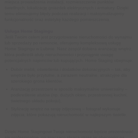
miejsca prowadzenia instalacji, rozmieszczenie punktów
świetlnych, lokalizację gniazdek elektrycznych i armatury. Dzięki
temu eliminujemy błędy podczas realizacji i maksymalizujemy
funkcjonalność oraz estetykę każdego pomieszczenia.
Usługa Home Stagingu
Jeśli Twoim celem jest przygotowanie nieruchomości do wynajmu
lub sprzedaży po remoncie, oferujemy kompleksową usługę
Home Stagingu w Lubinie. Nasz zespół dobiera aranżację wnętrz,
która podkreśli atuty nieruchomości i przyciągnie uwagę
potencjalnych najemców lub kupujących. Home Staging obejmuje:
Dobór mebli, oświetlenia i dodatków dekoracyjnych – tak, aby
wnętrze było przytulne, a zarazem neutralne, atrakcyjne dla
szerokiego grona klientów,
Aranżację przestrzeni w sposób maksymalnie uniwersalny –
podkreślenie atutów (np. dużych okien, przestronnej kuchni,
świetnego układu pokoju),
Stylizację wnętrz na sesję zdjęciową – fotograf wykonuje
zdjęcia, które pokazują nieruchomość w najlepszym świetle.
Dzięki Home Stagingowi Twoja nieruchomość będzie prezentować
się profesjonalnie, co znacząco skraca okres jej obecności na