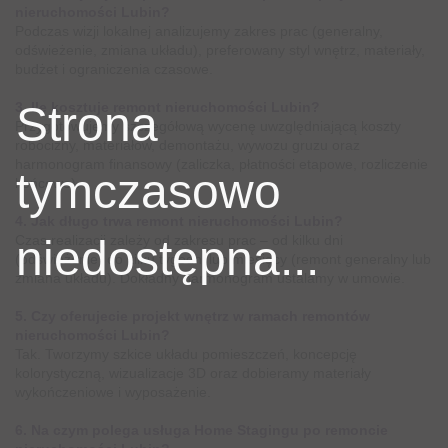
nieruchomości Lubin?
Podczas wizji lokalnej analizujemy zakres prac (generalny,
odświeżenie, zmiana układu), preferowany styl wnętrz, materiały,
budżet i ograniczenia czasowe.
Strona
3. Ile kosztuje remont nieruchomości Lubin?
Przygotowujemy szczegółową wycenę uwzględniającą koszty
robocizny, materiałów, demontażu, wywozu gruzu oraz
harmonogram finansowy (zaliczka, płatności etapowe, rozliczenie
tymczasowo
końcowe).
4. Jak długo trwa remont nieruchomości Lubin?
Czas realizacji zależy od zakresu prac – od kilku dni
niedostępna...
(odświeżenie) do kilku tygodni lub miesięcy (remont generalny lub
zmiana układu). Dokładny harmonogram ustalamy w umowie.
5. Czy oferujecie projekt wnętrz w ramach remontów
nieruchomości Lubin?
Tak. Tworzymy szkice układu pomieszczeń, koncepcję
kolorystyczną, wizualizacje 3D oraz dobieramy materiały
wykończeniowe i wyposażenie.
6. Na czym polega usługa Home Stagingu po remoncie