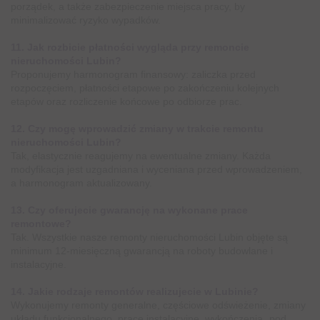
porządek, a także zabezpieczenie miejsca pracy, by
minimalizować ryzyko wypadków.
11. Jak rozbicie płatności wygląda przy remoncie
nieruchomości Lubin?
Proponujemy harmonogram finansowy: zaliczka przed
rozpoczęciem, płatności etapowe po zakończeniu kolejnych
etapów oraz rozliczenie końcowe po odbiorze prac.
12. Czy mogę wprowadzić zmiany w trakcie remontu
nieruchomości Lubin?
Tak, elastycznie reagujemy na ewentualne zmiany. Każda
modyfikacja jest uzgadniana i wyceniana przed wprowadzeniem,
a harmonogram aktualizowany.
13. Czy oferujecie gwarancję na wykonane prace
remontowe?
Tak. Wszystkie nasze remonty nieruchomości Lubin objęte są
minimum 12-miesięczną gwarancją na roboty budowlane i
instalacyjne.
14. Jakie rodzaje remontów realizujecie w Lubinie?
Wykonujemy remonty generalne, częściowe odświeżenie, zmiany
układu funkcjonalnego, prace instalacyjne, wykończenia „pod