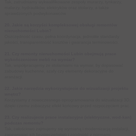
Tak, zatrudniamy wykwalifikowane zespoły murarzy, tynkarzy,
malarzy, hydraulików, elektryków oraz stolarzy, a także
sprawdzonych podwykonawców.
20. Jakie są korzyści kompleksowej obsługi remontów
nieruchomości Lubin?
Oszczędność czasu, pełna koordynacja, jednolite standardy
jakości, transparentność kosztów i gwarancja terminowości.
21. Czy remonty nieruchomości Lubin obejmują prace
wykończeniowe mebli na wymiar?
Tak, współpracujemy ze stolarniami na wymiar, by dopasować
zabudowy kuchenne, szafy czy elementy dekoracyjne do
aranżacji.
22. Jakie narzędzia wykorzystujecie do wizualizacji projektu
wnętrz?
Korzystamy z nowoczesnego oprogramowania do wizualizacji 3D,
dzięki czemu zobaczysz efekt końcowy przed rozpoczęciem prac.
23. Czy realizujecie prace instalacyjne (elektryczne, wod-kan)
podczas remontu?
Tak, całościowo zajmujemy się wymianą i modernizacją instalacji,
zapewniając ich bezpieczeństwo i zgodność z normami.