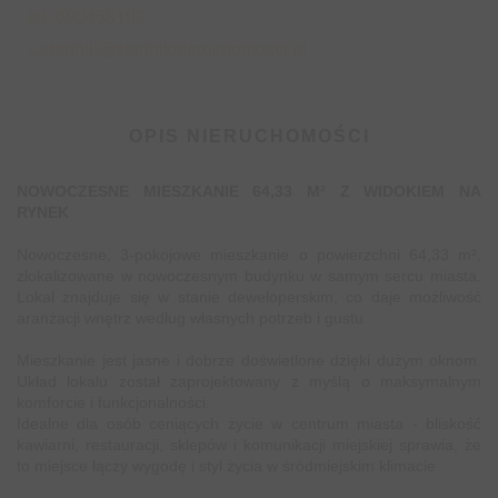
tel. 690458192
s.stadnik@stadniknieruchomosci.pl
OPIS NIERUCHOMOŚCI
NOWOCZESNE MIESZKANIE 64,33 M² Z WIDOKIEM NA
RYNEK
Nowoczesne, 3-pokojowe mieszkanie o powierzchni 64,33 m²,
zlokalizowane w nowoczesnym budynku w samym sercu miasta.
Lokal znajduje się w stanie deweloperskim, co daje możliwość
aranżacji wnętrz według własnych potrzeb i gustu
Mieszkanie jest jasne i dobrze doświetlone dzięki dużym oknom.
Układ lokalu został zaprojektowany z myślą o maksymalnym
komforcie i funkcjonalności.
Idealne dla osób ceniących życie w centrum miasta - bliskość
kawiarni, restauracji, sklepów i komunikacji miejskiej sprawia, że
to miejsce łączy wygodę i styl życia w śródmiejskim klimacie