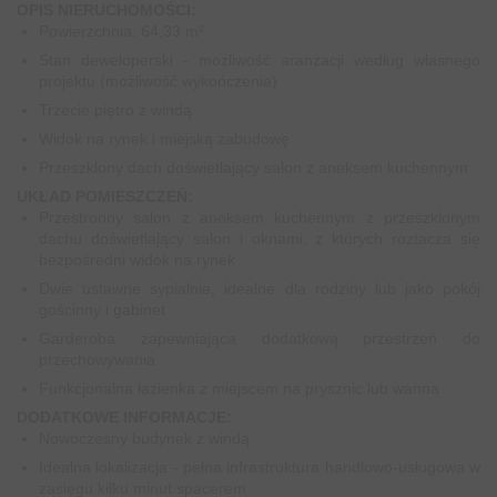
OPIS NIERUCHOMOŚCI:
Powierzchnia: 64,33 m²
Stan deweloperski - możliwość aranżacji według własnego
projektu (możliwość wykończenia)
Trzecie piętro z windą
Widok na rynek i miejską zabudowę
Przeszklony dach doświetlający salon z aneksem kuchennym
UKŁAD POMIESZCZEŃ:
Przestronny salon z aneksem kuchennym z przeszklonym
dachu doświetlający salon i oknami, z których roztacza się
bezpośredni widok na rynek
Dwie ustawne sypialnie, idealne dla rodziny lub jako pokój
gościnny i gabinet
Garderoba zapewniająca dodatkową przestrzeń do
przechowywania
Funkcjonalna łazienka z miejscem na prysznic lub wanna
DODATKOWE INFORMACJE:
Nowoczesny budynek z windą
Idealna lokalizacja - pełna infrastruktura handlowo-usługowa w
zasięgu kilku minut spacerem