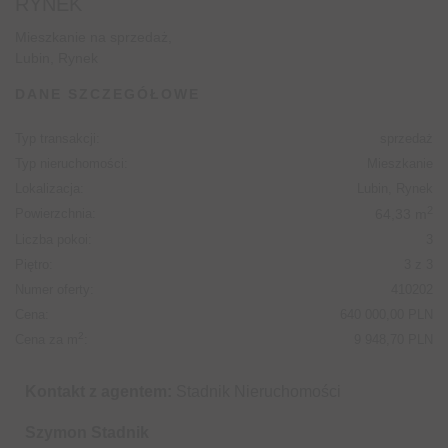
RYNEK
Mieszkanie na sprzedaż,
Lubin, Rynek
DANE SZCZEGÓŁOWE
Typ transakcji:
sprzedaż
Typ nieruchomości:
Mieszkanie
Lokalizacja:
Lubin, Rynek
2
Powierzchnia:
64,33 m
Liczba pokoi:
3
Piętro:
3 z 3
Numer oferty:
410202
Cena:
640 000,00 PLN
2
Cena za m
:
9 948,70 PLN
Kontakt z agentem:
Stadnik Nieruchomości
Szymon Stadnik