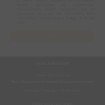
do swoich danych, możliwości ich poprawiania,
żądania zaprzestania ich przetwarzania.
Administratorem danych osobowych jest AS
Zarządzanie sp. z o.o. NIP 8952250978, KRS:
0001010608, z siedzibą przy ul. 1 Maja 13, 59-300
Lubin.
DANE ADRESOWE
Stadnik Nieruchomości
Biuro Nieruchomości Stadnik Nieruchomości Lubin
Romualda Traugutta 2a 59-300 Lubin
DANE KONTAKTOWE