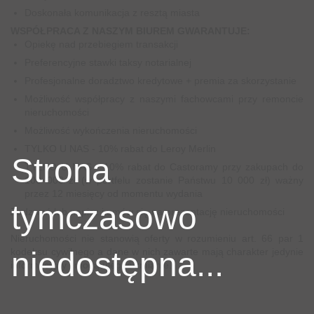
Doskonała komunikacja z resztą miasta
WSPÓŁPRACA Z NASZYM BIUREM GWARANTUJE:
Opiekę nad przebiegiem transakcji
Preferencyjne stawki taksy notarialnej
Profesjonalne doradztwo kredytowe + premia za skorzystanie
Możliwość współpracy z naszymi fachowcami przy remoncie
nieruchomości
Możliwość wykończenia nieruchomości
TYLKO U NAS - 10% rabat do Leroy Merlin
Strona
TYLKO U NAS - 10% rabat do Castoramy przy zakupach do
100 000 zł (w portfelu zostanie Państwu 10 000 zł) ważny
przez 12 miesięcy od momentu wydania
tymczasowo
Zadzwoń lub napisz i umów się na prezentację nieruchomości
Nieruchomości nie stanowią oferty w rozumieniu art. 66 par 1
niedostępna...
kodeksu cywilnego a dane w nich zawarte mają charakter jedynie
informacyjny i mogą ulegać zmianie.